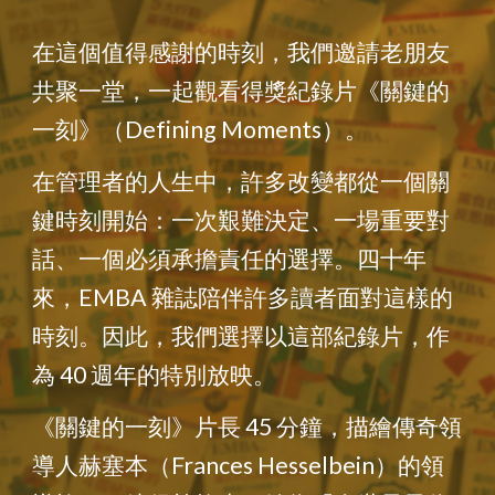
在這個值得感謝的時刻，我們邀請老朋友
共聚一堂，一起觀看得獎紀錄片《關鍵的
一刻》（Defining Moments）。
在管理者的人生中，許多改變都從一個關
鍵時刻開始：一次艱難決定、一場重要對
話、一個必須承擔責任的選擇。四十年
來，EMBA 雜誌陪伴許多讀者面對這樣的
時刻。因此，我們選擇以這部紀錄片，作
為 40 週年的特別放映。
《關鍵的一刻》片長 45 分鐘，描繪傳奇領
導人赫塞本（Frances Hesselbein）的領