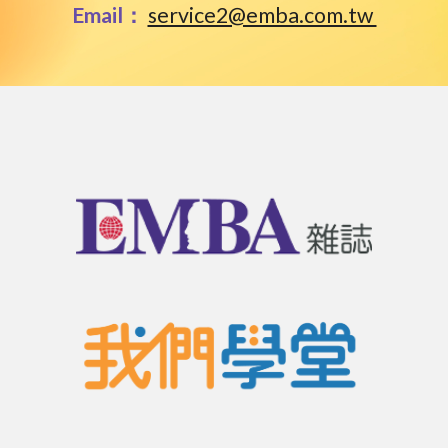
Email：
service2@emba.com.tw