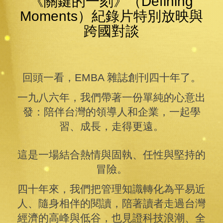
《關鍵的一刻》（Defining
Moments）紀錄片特別放映與
跨國對談
回頭一看，EMBA 雜誌創刊四十年了。
一九八六年，我們帶著一份單純的心意出
發：陪伴台灣的領導人和企業，一起學
習、成長，走得更遠。
這是一場結合熱情與固執、任性與堅持的
冒險。
四十年來，我們把管理知識轉化為平易近
人、隨身相伴的閱讀，陪著讀者走過台灣
經濟的高峰與低谷，也見證科技浪潮、全