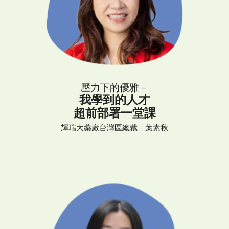
壓力下的優雅－
我學到的人才
超前部署一堂課
輝瑞大藥廠台灣區總裁 葉素秋