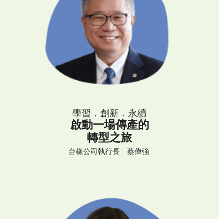
學習．創新．永續
啟動一場傳產的
轉型之旅
台橡公司執行長 蔡偉強